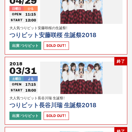
04/29
日曜日
ひる
11:15
OPEN
12:00
START
大人気つりビット安藤咲桜の生誕祭！
つりビット安藤咲桜 生誕祭2018
出演：つりビット
SOLD OUT！
終了
2018
03/31
土曜日
よる
17:15
OPEN
18:00
START
大人気つりビット長谷川瑞 生誕祭！
つりビット長谷川瑞 生誕祭2018
出演：つりビット
SOLD OUT！
終了