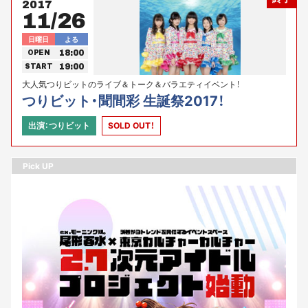
2017
11/26
日曜日
よる
18:00
OPEN
19:00
START
大人気つりビットのライブ＆トーク＆バラエティイベント！
つりビット・聞間彩 生誕祭2017！
出演：つりビット
SOLD OUT！
Pick UP