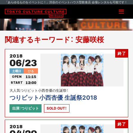
「あらゆるものをイベントに！」渋谷のイベントハウス型飲食店 会場レンタルも可能です！
関連するキーワード： 安藤咲桜
終了
2018
06/23
土曜日
ひる
11:15
OPEN
12:00
START
大人気つりビット小西杏優の生誕祭！
つりビット小西杏優 生誕祭2018
出演：つりビット
SOLD OUT！
終了
2018