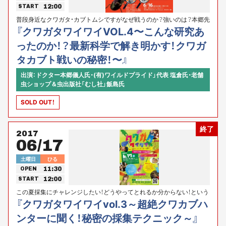
12:00
START
普段身近なクワガタ・カブトムシですがなぜ戦うのか？強いのは？本郷先
生の話しを聞いて見たい！直接質問したい！という方にピッタリのイベン
『クワガタワイワイVOL.4〜こんな研究あ
ト！ クワガタ・カブトムシファンとの交流もできます(^o^)
ったのか！？最新科学で解き明かす！クワガ
タカブト戦いの秘密！〜』
出演：ドクター本郷儀人氏・(有)ワイルドプライド」代表 塩倉氏・老舗
虫ショップ＆虫出版社「むし社」飯島氏
SOLD OUT！
終了
2017
06/17
土曜日
ひる
11:30
OPEN
12:00
START
この夏採集にチャレンジしたい！どうやってとれるか分からない！という
方にピッタリのイベント！
『クワガタワイワイvol.3～超絶クワカブハ
ンターに聞く！秘密の採集テクニック～』