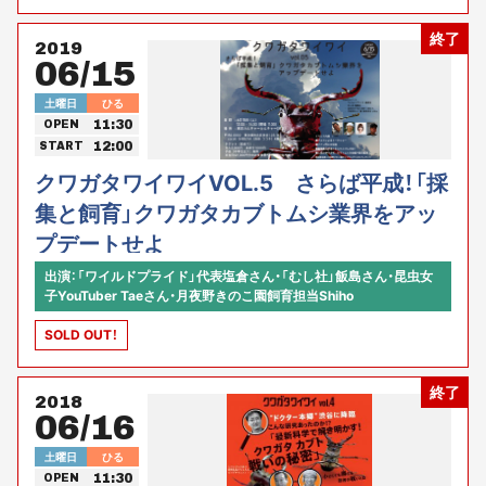
終了
2019
06/15
土曜日
ひる
11:30
OPEN
12:00
START
クワガタワイワイVOL.5 さらば平成！「採
集と飼育」クワガタカブトムシ業界をアッ
プデートせよ
出演：「ワイルドプライド」代表塩倉さん・「むし社」飯島さん・昆虫女
子YouTuber Taeさん・月夜野きのこ園飼育担当Shiho
SOLD OUT！
終了
2018
06/16
土曜日
ひる
11:30
OPEN