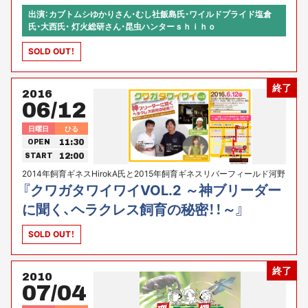
出演：カブトムシゆかりさん・むし社飯島氏・ワイルドプライド塩倉
氏・大西氏・ 灯火総研さん・昆虫ハンターｓｈｉｈｏ
SOLD OUT！
終了
2016
06/12
日曜日
ひる
11:30
OPEN
12:00
START
2014年飼育ギネスHirokA氏と2015年飼育ギネスリバーフィールド河野
氏をお招きし、ヘラクレス飼育の秘密に迫ります！！
『クワガタワイワイVOL.2 ～神ブリーダー
に聞く、ヘラクレス飼育の秘密！！～』
SOLD OUT！
終了
2010
07/04