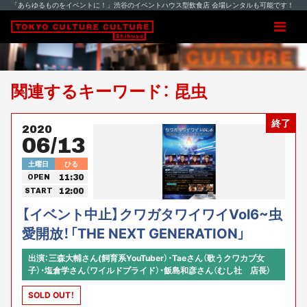
「あらゆるものをイベントに！」渋谷のイベントハウス型飲食店 会場レンタルも可能です！
関連するキーワード： 昆虫
終了
2020
06/13
土曜日
ひる
11:30
OPEN
12:00
START
【イベント中止】クワガタワイワイVol6~虫
愛開放！「THE NEXT GENERATION」
出演：三森大輔さん(飼育系YouTuber）・Taeさん（歌うクワカブ女
子）・塩倉学さん（ワイルドプライド）・飯島和彦さん（むし社 店長）
SOLD OUT！